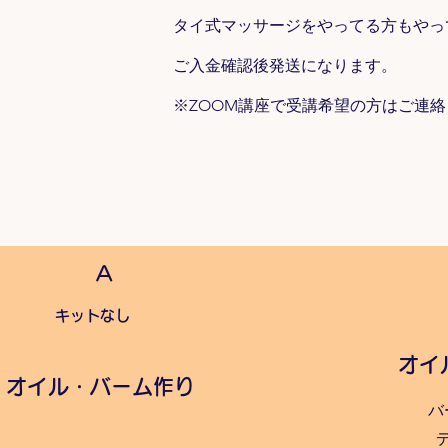
タイ式マッサージをやってる方もやっ
ご入金確認後発送になります。
​​※ZOOM講座で受講希望の方はご
A
​キットなし
​オ
​オイル・バーム作り
バ